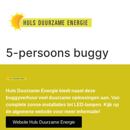
5-persoons buggy
Huls Duurzame Energie biedt naast deze
buggyverhuur veel duurzame oplossingen aan. Van
complete zonne-installaties tot LED-lampen. Kijk op
de algemene website voor meer informatie!
Website Huls Duurzame Energie